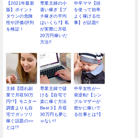
【2021年最新
専業主婦の小
中卒ママ【頭
版】ポイント
遣い稼ぎ【プ
を使って効率
タウンの危険
チ稼ぎの平均
よく稼げる仕
性や評価/評判
はいくら?】私
事】が話題!!
を検証！
が実際に月収
20万円稼いだ
方法!!
主婦【隠れ副
専業主婦で儲
中卒女性が一
業で月収50万
ける【自宅で
発逆転!【シン
円!?】モニター
楽に稼ぐ方法
グルマザーが
調査よりも自
Best３】月収
密かに稼いで
宅でガッツリ
30万円も夢じ
る仕事とは?】
稼ぐ話題の○○
ゃない!!
とは!?