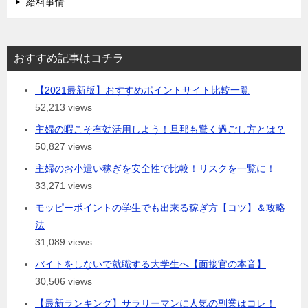
給料事情
おすすめ記事はコチラ
【2021最新版】おすすめポイントサイト比較一覧
52,213 views
主婦の暇こそ有効活用しよう！旦那も驚く過ごし方とは？
50,827 views
主婦のお小遣い稼ぎを安全性で比較！リスクを一覧に！
33,271 views
モッピーポイントの学生でも出来る稼ぎ方【コツ】＆攻略
法
31,089 views
バイトをしないで就職する大学生へ【面接官の本音】
30,506 views
【最新ランキング】サラリーマンに人気の副業はコレ！