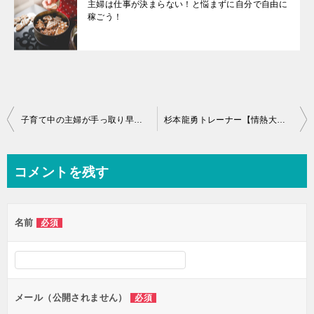
主婦は仕事が決まらない！と悩まずに自分で自由に
稼ごう！
投
子育て中の主婦が手っ取り早く稼ぐ方法【意外と知らない在宅ワーク】
杉本龍勇トレーナー【情熱大陸で走り方講座はバカ売れ必至！】
稿
ナ
コメントを残す
ビ
ゲ
名前
必須
ー
シ
ョ
ン
メール（公開されません）
必須