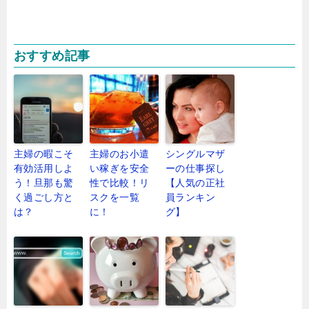
おすすめ記事
主婦の暇こそ
主婦のお小遣
シングルマザ
有効活用しよ
い稼ぎを安全
ーの仕事探し
う！旦那も驚
性で比較！リ
【人気の正社
く過ごし方と
スクを一覧
員ランキン
は？
に！
グ】