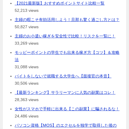
【2021最新版】おすすめポイントサイト比較一覧
52,213 views
主婦の暇こそ有効活用しよう！旦那も驚く過ごし方とは？
50,827 views
主婦のお小遣い稼ぎを安全性で比較！リスクを一覧に！
33,269 views
モッピーポイントの学生でも出来る稼ぎ方【コツ】＆攻略
法
31,088 views
バイトをしないで就職する大学生へ【面接官の本音】
30,506 views
【最新ランキング】サラリーマンに人気の副業はコレ！
28,363 views
女性がスマホで手軽に出来る【この副業】に騙されるな！
24,486 views
パソコン資格【MOS】のエクセルを独学で取得した後の