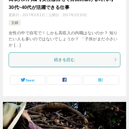
30代~40代が活躍できる仕事
更新日：
2017年5月1日
公開日：
2017年3月10日
主婦
女性の中で自宅で！しかも高収入の内職はないのか？ 知り
たい人も多いのではないでしょうか？ 「子供がまだ小さい
か […]
続きを読む
Tweet