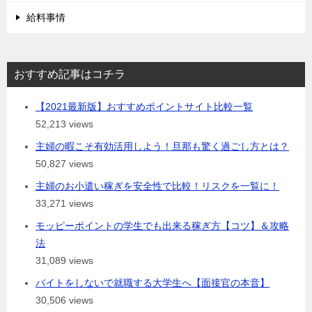
給料事情
おすすめ記事はコチラ
【2021最新版】おすすめポイントサイト比較一覧
52,213 views
主婦の暇こそ有効活用しよう！旦那も驚く過ごし方とは？
50,827 views
主婦のお小遣い稼ぎを安全性で比較！リスクを一覧に！
33,271 views
モッピーポイントの学生でも出来る稼ぎ方【コツ】＆攻略
法
31,089 views
バイトをしないで就職する大学生へ【面接官の本音】
30,506 views